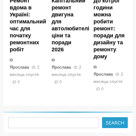
Ремонт
Капітальний
До котрої
вдома в
ремонт
години
Україні:
двигуна
можна
оптимальний
для
робити
час для
автолюбителів:
ремонт:
початку
ціни та
поради для
ремонтних
поради
дизайну та
робіт
2026
ремонту
дому
Ярослава
2
Ярослава
2
Ярослава
2
месяца спустя
месяца спустя
месяца спустя
0
0
0
Search
SEARCH