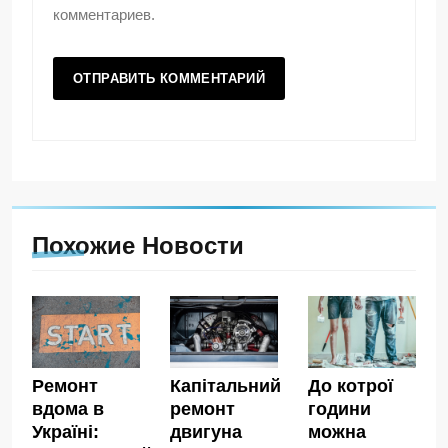
комментариев.
Похожие Новости
Ремонт
Капітальний
До котрої
вдома в
ремонт
години
Україні:
двигуна
можна