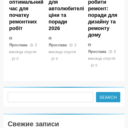
оптимальний
для
робити
час для
автолюбителів:
ремонт:
початку
ціни та
поради для
ремонтних
поради
дизайну та
робіт
2026
ремонту
дому
Ярослава
2
Ярослава
2
Ярослава
2
месяца спустя
месяца спустя
месяца спустя
0
0
0
Search
SEARCH
Свежие записи