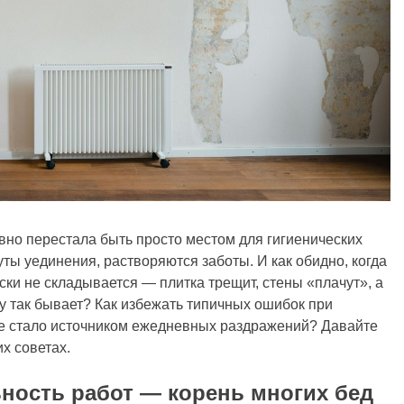
вно перестала быть просто местом для гигиенических
ты уединения, растворяются заботы. И как обидно, когда
ски не складывается — плитка трещит, стены «плачут», а
му так бывает? Как избежать типичных ошибок при
не стало источником ежедневных раздражений? Давайте
х советах.
ность работ — корень многих бед