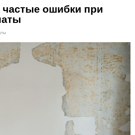
 частые ошибки при
наты
уты