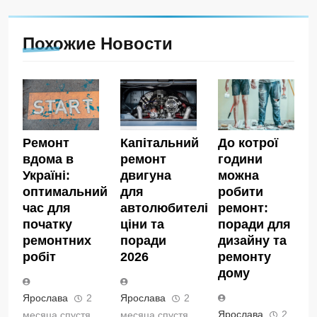
Похожие Новости
Ремонт
Капітальний
До котрої
вдома в
ремонт
години
Україні:
двигуна
можна
оптимальний
для
робити
час для
автолюбителів:
ремонт:
початку
ціни та
поради для
ремонтних
поради
дизайну та
робіт
2026
ремонту
дому
Ярослава
2
Ярослава
2
Ярослава
2
месяца спустя
месяца спустя