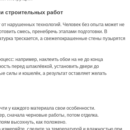
ии строительных работ
от нарушенных технологий. Человек без опыта может не
товить смесь, пренебречь этапами подготовки. В
катурка трескается, а свежепокрашенные стены пузырятся
оцесс: например, наклеить обои на не до конца
ность перед шпаклёвкой, установить двери до
ые силы и кошелёк, а результат оставляет желать
чти у каждого материала свои особенности.
р, сначала черновые работы, потом отделка.
лоям высохнуть, как положено.
 измеряйте, следите за температурой и влажностью при