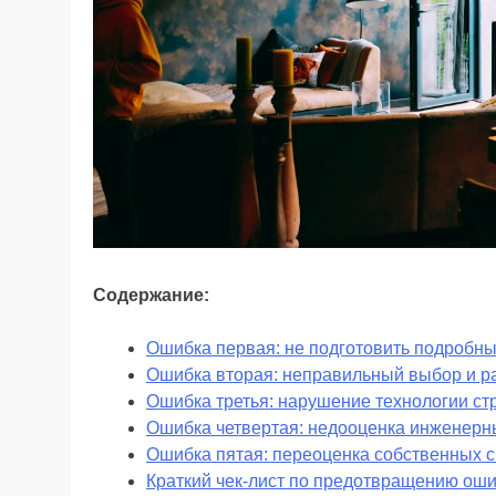
Содержание:
Ошибка первая: не подготовить подробн
Ошибка вторая: неправильный выбор и р
Ошибка третья: нарушение технологии ст
Ошибка четвертая: недооценка инженерн
Ошибка пятая: переоценка собственных с
Краткий чек-лист по предотвращению оши