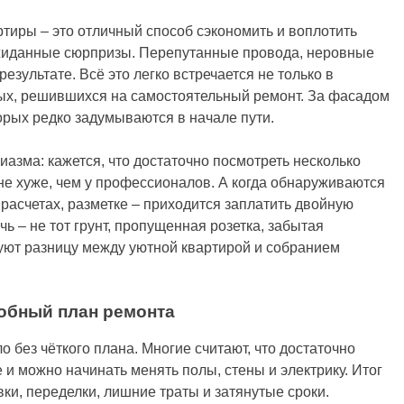
ртиры – это отличный способ сэкономить и воплотить
ожиданные сюрпризы. Перепутанные провода, неровные
зультате. Всё это легко встречается не только в
омых, решившихся на самостоятельный ремонт. За фасадом
орых редко задумываются в начале пути.
азма: кажется, что достаточно посмотреть несколько
 не хуже, чем у профессионалов. А когда обнаруживаются
расчетах, разметке – приходится заплатить двойную
чь – не тот грунт, пропущенная розетка, забытая
уют разницу между уютной квартирой и собранием
робный план ремонта
о без чёткого плана. Многие считают, что достаточно
 и можно начинать менять полы, стены и электрику. Итог
ки, переделки, лишние траты и затянутые сроки.