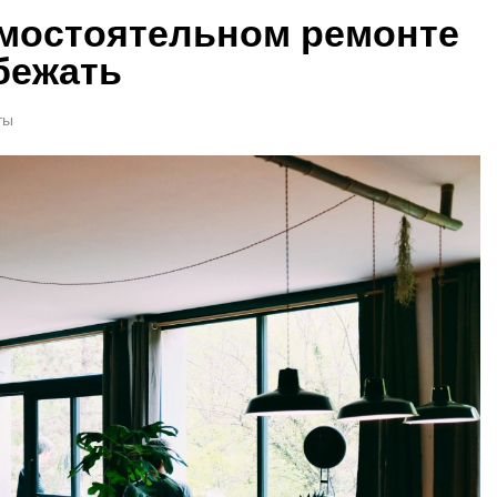
амостоятельном ремонте
збежать
ты