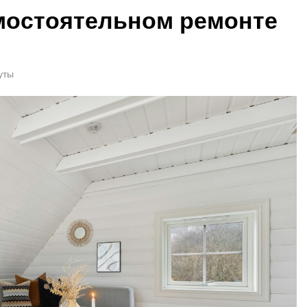
амостоятельном ремонте
уты