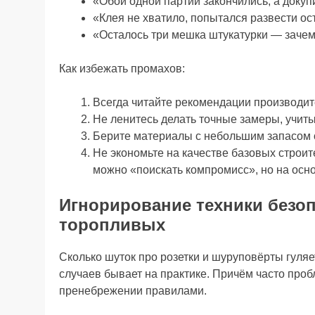
«Обои одной партии закончились, а докуп
«Клея не хватило, попытался развести ос
«Осталось три мешка штукатурки — зачем
Как избежать промахов:
Всегда читайте рекомендации производите
Не ленитесь делать точные замеры, учиты
Берите материалы с небольшим запасом о
Не экономьте на качестве базовых строи
можно «поискать компромисс», но на осно
Игнорирование техники безо
торопливых
Сколько шуток про розетки и шуруповёрты гуля
случаев бывает на практике. Причём часто проб
пренебрежении правилами.