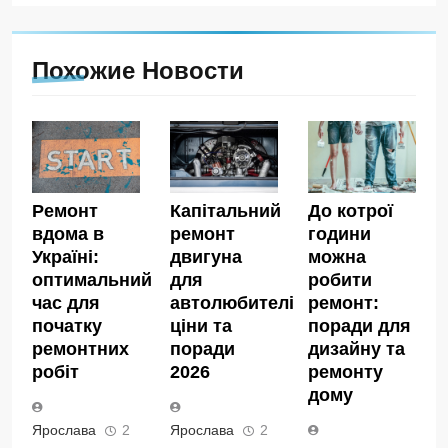
Похожие Новости
Ремонт
Капітальний
До котрої
вдома в
ремонт
години
Україні:
двигуна
можна
оптимальний
для
робити
час для
автолюбителів:
ремонт:
початку
ціни та
поради для
ремонтних
поради
дизайну та
робіт
2026
ремонту
дому
Ярослава
2
Ярослава
2