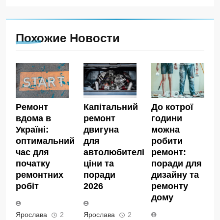
Похожие Новости
Ремонт
Капітальний
До котрої
вдома в
ремонт
години
Україні:
двигуна
можна
оптимальний
для
робити
час для
автолюбителів:
ремонт:
початку
ціни та
поради для
ремонтних
поради
дизайну та
робіт
2026
ремонту
дому
Ярослава
2
Ярослава
2