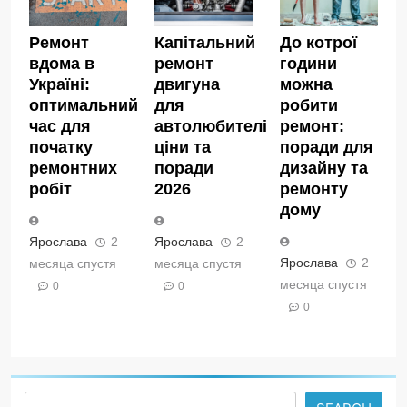
Ремонт
Капітальний
До котрої
вдома в
ремонт
години
Україні:
двигуна
можна
оптимальний
для
робити
час для
автолюбителів:
ремонт:
початку
ціни та
поради для
ремонтних
поради
дизайну та
робіт
2026
ремонту
дому
Ярослава
2
Ярослава
2
Ярослава
2
месяца спустя
месяца спустя
месяца спустя
0
0
0
Search