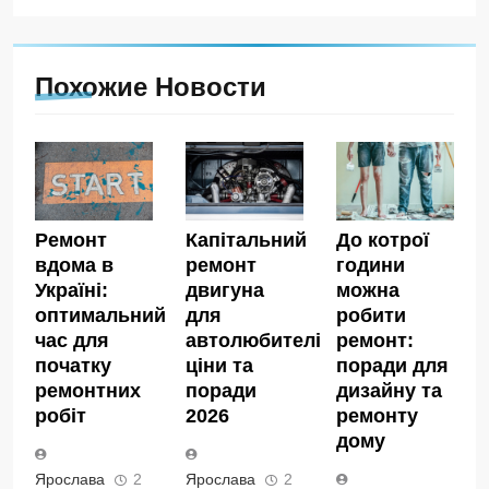
Похожие Новости
Ремонт
Капітальний
До котрої
вдома в
ремонт
години
Україні:
двигуна
можна
оптимальний
для
робити
час для
автолюбителів:
ремонт:
початку
ціни та
поради для
ремонтних
поради
дизайну та
робіт
2026
ремонту
дому
Ярослава
2
Ярослава
2