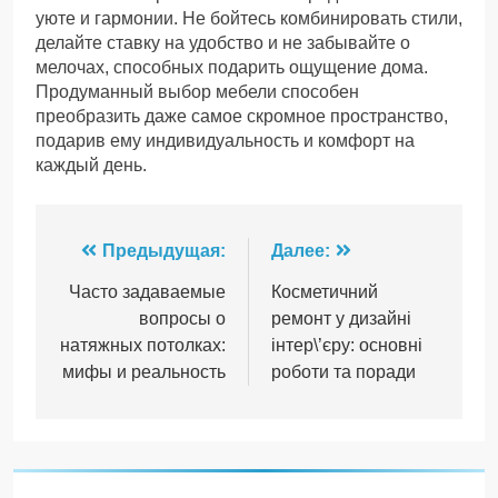
уюте и гармонии. Не бойтесь комбинировать стили,
делайте ставку на удобство и не забывайте о
мелочах, способных подарить ощущение дома.
Продуманный выбор мебели способен
преобразить даже самое скромное пространство,
подарив ему индивидуальность и комфорт на
каждый день.
Навигация
Предыдущая:
Далее:
по
Часто задаваемые
Косметичний
вопросы о
ремонт у дизайні
записям
натяжных потолках:
інтер\’єру: основні
мифы и реальность
роботи та поради