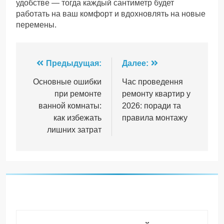
удобстве — тогда каждый сантиметр будет
работать на ваш комфорт и вдохновлять на новые
перемены.
Навигация
Предыдущая:
Далее:
по
Основные ошибки
Час проведення
при ремонте
ремонту квартир у
записям
ванной комнаты:
2026: поради та
как избежать
правила монтажу
лишних затрат