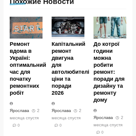
Похожие Новости
Ремонт
Капітальний
До котрої
вдома в
ремонт
години
Україні:
двигуна
можна
оптимальний
для
робити
час для
автолюбителів:
ремонт:
початку
ціни та
поради для
ремонтних
поради
дизайну та
робіт
2026
ремонту
дому
Ярослава
2
Ярослава
2
Ярослава
2
месяца спустя
месяца спустя
месяца спустя
0
0
0