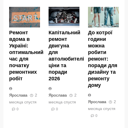
Ремонт
Капітальний
До котрої
вдома в
ремонт
години
Україні:
двигуна
можна
оптимальний
для
робити
час для
автолюбителів:
ремонт:
початку
ціни та
поради для
ремонтних
поради
дизайну та
робіт
2026
ремонту
дому
Ярослава
2
Ярослава
2
Ярослава
2
месяца спустя
месяца спустя
месяца спустя
0
0
0