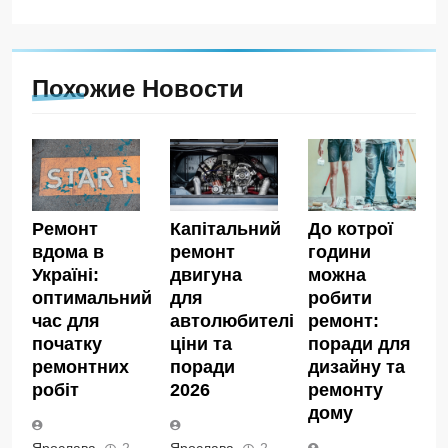
Похожие Новости
Ремонт
Капітальний
До котрої
вдома в
ремонт
години
Україні:
двигуна
можна
оптимальний
для
робити
час для
автолюбителів:
ремонт:
початку
ціни та
поради для
ремонтних
поради
дизайну та
робіт
2026
ремонту
дому