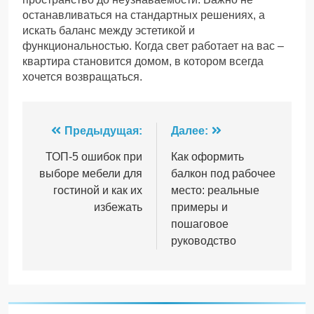
останавливаться на стандартных решениях, а
искать баланс между эстетикой и
функциональностью. Когда свет работает на вас –
квартира становится домом, в котором всегда
хочется возвращаться.
Навигация
Предыдущая:
Далее:
по
ТОП-5 ошибок при
Как оформить
выборе мебели для
балкон под рабочее
записям
гостиной и как их
место: реальные
избежать
примеры и
пошаговое
руководство