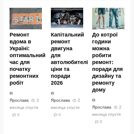
Ремонт
Капітальний
До котрої
вдома в
ремонт
години
Україні:
двигуна
можна
оптимальний
для
робити
час для
автолюбителів:
ремонт:
початку
ціни та
поради для
ремонтних
поради
дизайну та
робіт
2026
ремонту
дому
Ярослава
2
Ярослава
2
Ярослава
2
месяца спустя
месяца спустя
месяца спустя
0
0
0