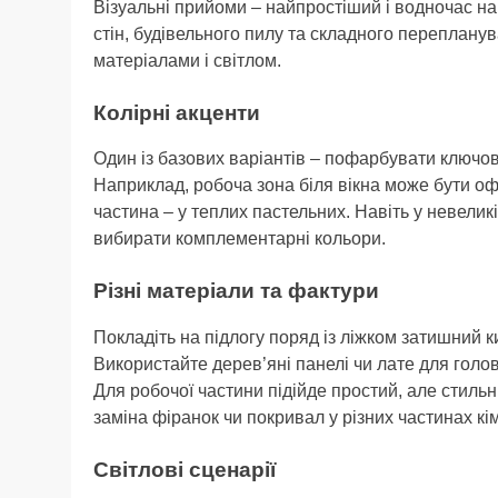
Візуальні прийоми – найпростіший і водночас най
стін, будівельного пилу та складного перепланув
матеріалами і світлом.
Колірні акценти
Один із базових варіантів – пофарбувати ключову 
Наприклад, робоча зона біля вікна може бути оф
частина – у теплих пастельних. Навіть у невелик
вибирати комплементарні кольори.
Різні матеріали та фактури
Покладіть на підлогу поряд із ліжком затишний к
Використайте дерев’яні панелі чи лате для голов
Для робочої частини підійде простий, але стильн
заміна фіранок чи покривал у різних частинах кі
Світлові сценарії