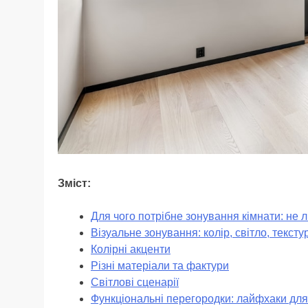
Зміст:
Для чого потрібне зонування кімнати: не 
Візуальне зонування: колір, світло, тексту
Колірні акценти
Різні матеріали та фактури
Світлові сценарії
Функціональні перегородки: лайфхаки для 