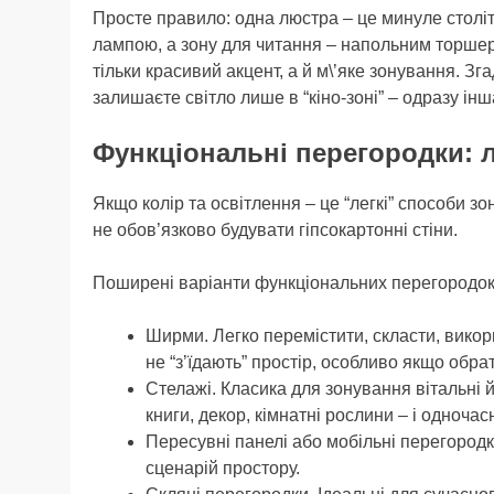
Просте правило: одна люстра – це минуле століт
лампою, а зону для читання – напольним торшеро
тільки красивий акцент, а й м\’яке зонування. Зг
залишаєте світло лише в “кіно-зоні” – одразу ін
Функціональні перегородки: л
Якщо колір та освітлення – це “легкі” способи зо
не обов’язково будувати гіпсокартонні стіни.
Поширені варіанти функціональних перегородок
Ширми. Легко перемістити, скласти, викор
не “з’їдають” простір, особливо якщо обрат
Стелажі. Класика для зонування вітальні й
книги, декор, кімнатні рослини – і одночас
Пересувні панелі або мобільні перегородки
сценарій простору.