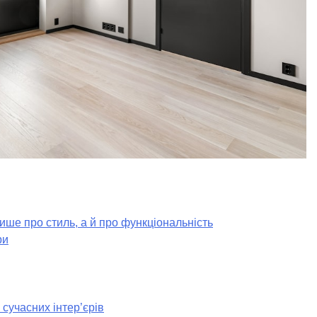
лише про стиль, а й про функціональність
ри
сучасних інтер’єрів