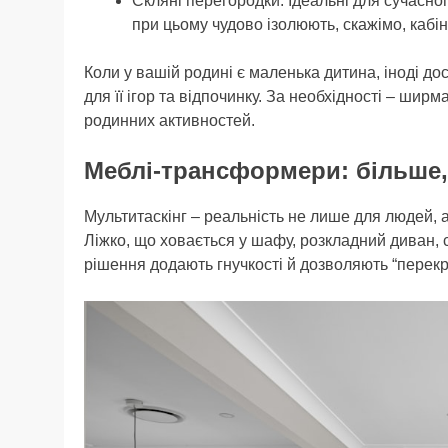
Скляні перегородки. Ідеальні для сучасног
при цьому чудово ізолюють, скажімо, кабіне
Коли у вашій родині є маленька дитина, іноді д
для її ігор та відпочинку. За необхідності – ширм
родинних активностей.
Меблі-трансформери: більше,
Мультитаскінг – реальність не лише для людей, 
Ліжко, що ховається у шафу, розкладний диван, с
рішення додають гнучкості й дозволяють “перекр