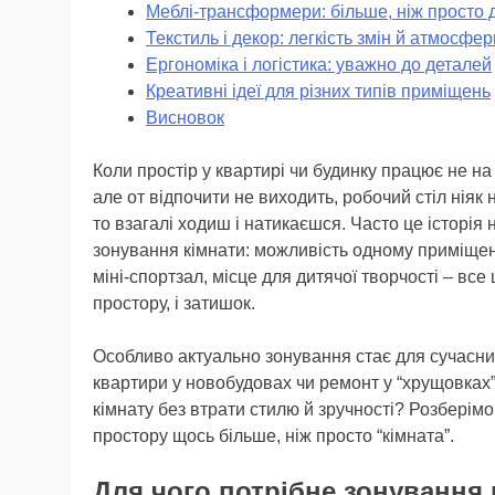
Меблі-трансформери: більше, ніж просто 
Текстиль і декор: легкість змін й атмосфер
Ергономіка і логістика: уважно до деталей
Креативні ідеї для різних типів приміщень
Висновок
Коли простір у квартирі чи будинку працює не на
але от відпочити не виходить, робочий стіл ніяк 
то взагалі ходиш і натикаєшся. Часто це історія 
зонування кімнати: можливість одному приміщен
міні-спортзал, місце для дитячої творчості – все
простору, і затишок.
Особливо актуально зонування стає для сучасних 
квартири у новобудовах чи ремонт у “хрущовках”
кімнату без втрати стилю й зручності? Розберімо
простору щось більше, ніж просто “кімната”.
Для чого потрібне зонування 