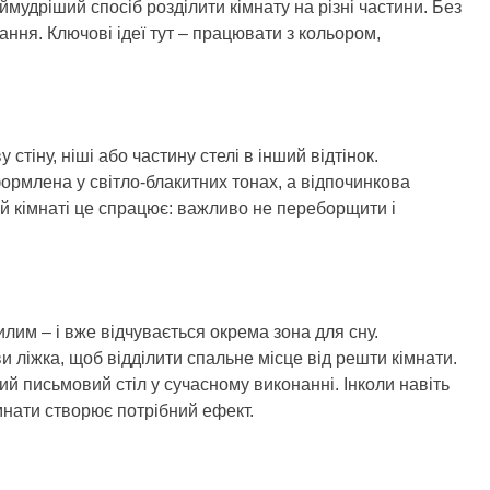
мудріший спосіб розділити кімнату на різні частини. Без
ання. Ключові ідеї тут – працювати з кольором,
стіну, ніші або частину стелі в інший відтінок.
ормлена у світло-блакитних тонах, а відпочинкова
ій кімнаті це спрацює: важливо не переборщити і
илим – і вже відчувається окрема зона для сну.
и ліжка, щоб відділити спальне місце від решти кімнати.
ий письмовий стіл у сучасному виконанні. Інколи навіть
мнати створює потрібний ефект.