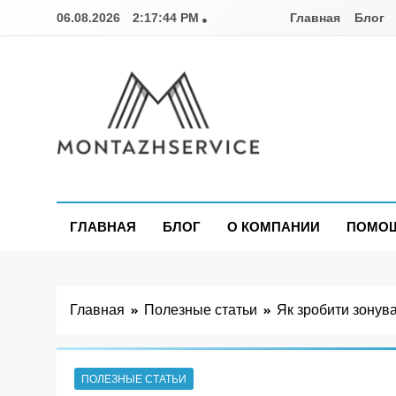
Перейти
06.08.2026
2:17:45 PM
Главная
Блог
к
содержимому
Montazhservice.c
ГЛАВНАЯ
БЛОГ
О КОМПАНИИ
ПОМОЩ
Главная
Полезные статьи
Як зробити зонува
ПОЛЕЗНЫЕ СТАТЬИ