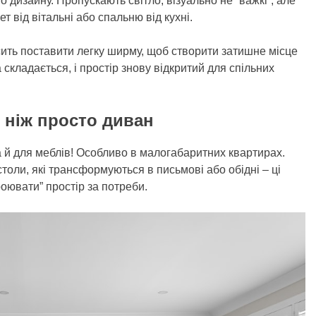
о дизайну. Пропускають світло, візуально не “важкі”, але
т від вітальні або спальню від кухні.
осить поставити легку ширму, щоб створити затишне місце
а складається, і простір знову відкритий для спільних
 ніж просто диван
а й для меблів! Особливо в малогабаритних квартирах.
толи, які трансформуються в письмові або обідні – ці
оювати” простір за потреби.