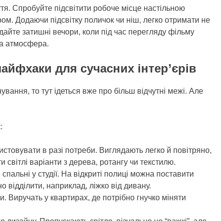
тя. Спробуйте підсвітити робоче місце настільною
м. Додаючи підсвітку поличок чи ніш, легко отримати не
адайте затишні вечори, коли під час перегляду фільму
ша атмосфера.
айфхаки для сучасних інтер’єрів
нування, то тут ідеться вже про більш відчутні межі. Але
:
истовувати в разі потреби. Виглядають легко й повітряно,
и світлі варіанти з дерева, ротангу чи текстилю.
 спальні у студії. На відкриті полиці можна поставити
но відділити, наприклад, ліжко від дивану.
. Виручать у квартирах, де потрібно гнучко міняти