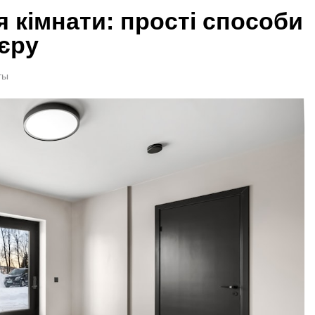
 кімнати: прості способи
’єру
ты