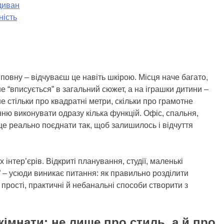
диван
ність
 повну – відчуваєш це навіть шкірою. Місця наче багато,
не “вписується” в загальний сюжет, а на іграшки дитини –
не стільки про квадратні метри, скільки про грамотне
ню виконувати одразу кілька функцій. Офіс, спальня,
 це реально поєднати так, щоб залишилось і відчуття
інтер’єрів. Відкриті планування, студії, маленькі
 – усюди виникає питання: як правильно розділити
 прості, практичні й небанальні способи створити з
кімнати: не лише про стиль, а й про