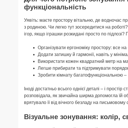
функціональність
Уявіть: маєте простору вітальню, де водночас п
з родиною. Чи легко тут зосередитися на роботі?
ігор, якщо іграшки розкидані просто по підлозі
Організувати ергономіку простору: все на 
Додати затишку й гармонії, навіть у мініма
Використати кожен квадратний метр на ма
Легше прибирати та підтримувати порядок,
Зробити кімнату багатофункціональною – і
Іноді достатньо всього однієї деталі – і простір 
розповідала, як звичайна ширма допомогла їй об
врятувало її від вічного безладу на письмовому
Візуальне зонування: колір, с