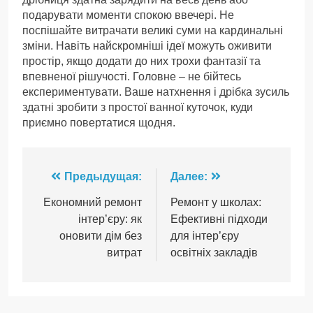
подарувати моменти спокою ввечері. Не
поспішайте витрачати великі суми на кардинальні
зміни. Навіть найскромніші ідеї можуть оживити
простір, якщо додати до них трохи фантазії та
впевненої рішучості. Головне – не бійтесь
експериментувати. Ваше натхнення і дрібка зусиль
здатні зробити з простої ванної куточок, куди
приємно повертатися щодня.
Навигация
Предыдущая:
Далее:
по
Економний ремонт
Ремонт у школах:
інтер’єру: як
Ефективні підходи
записям
оновити дім без
для інтер’єру
витрат
освітніх закладів