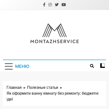
Перейти
к
содержимому
Montazhservice.
МЕНЮ
Главная
Полезные статьи
Як оформити ванну кімнату без ремонту: бюджетні
ідеї