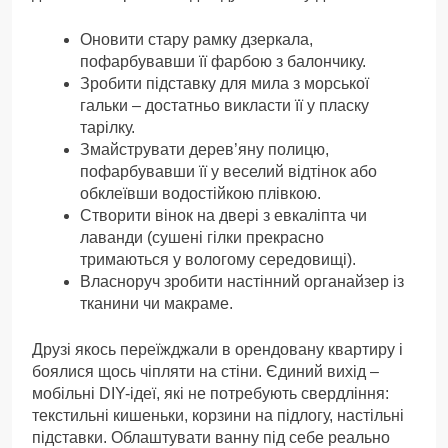
Оновити стару рамку дзеркала,
пофарбувавши її фарбою з балончику.
Зробити підставку для мила з морської
гальки – достатньо викласти її у пласку
тарілку.
Змайструвати дерев’яну полицю,
пофарбувавши її у веселий відтінок або
обклеївши водостійкою плівкою.
Створити вінок на двері з евкаліпта чи
лаванди (сушені гілки прекрасно
тримаються у вологому середовищі).
Власноруч зробити настінний органайзер із
тканини чи макраме.
Друзі якось переїжджали в орендовану квартиру і
боялися щось чіпляти на стіни. Єдиний вихід –
мобільні DIY-ідеї, які не потребують свердління:
текстильні кишеньки, корзини на підлогу, настільні
підставки. Облаштувати ванну під себе реально