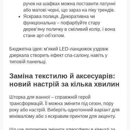
ручок на шафках можна поставити латунні
або матові чорні, що зараз на піку трендів.
Яскрава полиця. Декоративна чи
функціональна – пофарбуйте стару
дерев’яну поличку в сміливий колір, і вона
стане арт-об’єктом.
Бюджетна ідея: м’який LED-ланцюжок уздовж
дзеркала створить ефект спа-салону, навіть у
типовій панельці.
Заміна текстилю й аксесуарів:
новий настрій за кілька хвилин
Шторка для ванної – справжній герой
трансформацій. Її можна змінити під сезон, пору
року або настрій. Виберіть однотонний варіант для
мінімалізму або з яскравим принтом для акценту.
Що ще допоможе змінити атмосферу в кімнаті за