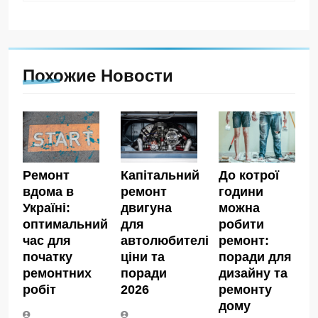
Похожие Новости
Ремонт
Капітальний
До котрої
вдома в
ремонт
години
Україні:
двигуна
можна
оптимальний
для
робити
час для
автолюбителів:
ремонт:
початку
ціни та
поради для
ремонтних
поради
дизайну та
робіт
2026
ремонту
дому