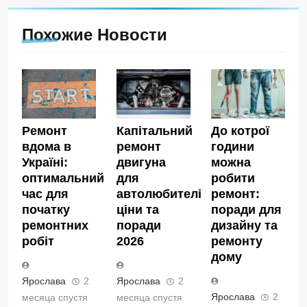
Похожие Новости
Ремонт
Капітальний
До котрої
вдома в
ремонт
години
Україні:
двигуна
можна
оптимальний
для
робити
час для
автолюбителів:
ремонт:
початку
ціни та
поради для
ремонтних
поради
дизайну та
робіт
2026
ремонту
дому
Ярослава
2
Ярослава
2
Ярослава
2
месяца спустя
месяца спустя