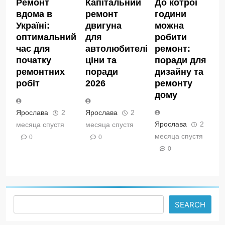
Ремонт
Капітальний
До котрої
вдома в
ремонт
години
Україні:
двигуна
можна
оптимальний
для
робити
час для
автолюбителів:
ремонт:
початку
ціни та
поради для
ремонтних
поради
дизайну та
робіт
2026
ремонту
дому
Ярослава
2
Ярослава
2
Ярослава
2
месяца спустя
месяца спустя
месяца спустя
0
0
0
Search
SEARCH