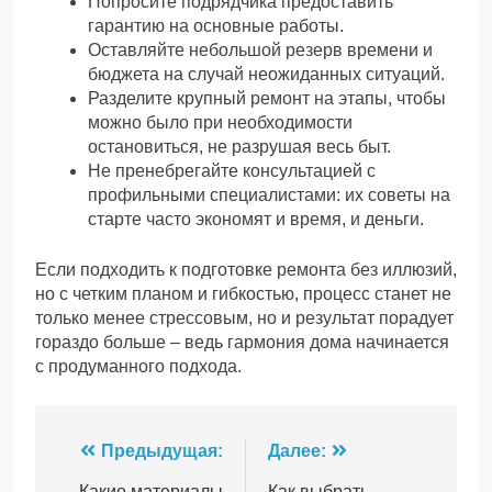
Попросите подрядчика предоставить
гарантию на основные работы.
Оставляйте небольшой резерв времени и
бюджета на случай неожиданных ситуаций.
Разделите крупный ремонт на этапы, чтобы
можно было при необходимости
остановиться, не разрушая весь быт.
Не пренебрегайте консультацией с
профильными специалистами: их советы на
старте часто экономят и время, и деньги.
Если подходить к подготовке ремонта без иллюзий,
но с четким планом и гибкостью, процесс станет не
только менее стрессовым, но и результат порадует
гораздо больше – ведь гармония дома начинается
с продуманного подхода.
Навигация
Предыдущая:
Далее:
Какие материалы
Как выбрать