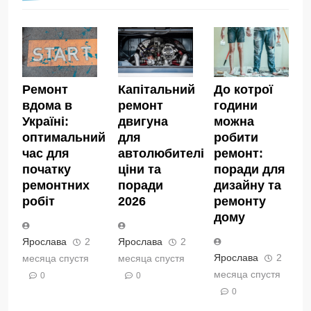
Ремонт
Капітальний
До котрої
вдома в
ремонт
години
Україні:
двигуна
можна
оптимальний
для
робити
час для
автолюбителів:
ремонт:
початку
ціни та
поради для
ремонтних
поради
дизайну та
робіт
2026
ремонту
дому
Ярослава
2
Ярослава
2
Ярослава
2
месяца спустя
месяца спустя
месяца спустя
0
0
0