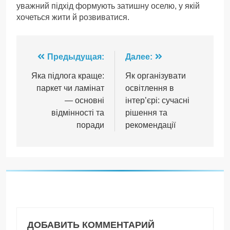
уважний підхід формують затишну оселю, у якій
хочеться жити й розвиватися.
Навигация
Предыдущая:
Далее:
по
Яка підлога краще:
Як організувати
паркет чи ламінат
освітлення в
записям
— основні
інтер’єрі: сучасні
відмінності та
рішення та
поради
рекомендації
ДОБАВИТЬ КОММЕНТАРИЙ