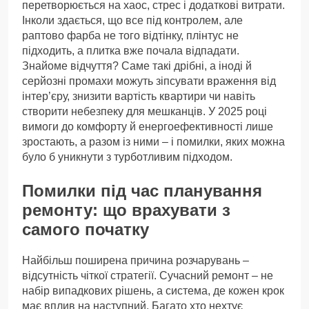
перетворюється на хаос, стрес і додаткові витрати.
Інколи здається, що все під контролем, але
раптово фарба не того відтінку, плінтус не
підходить, а плитка вже почала відпадати.
Знайоме відчуття? Саме такі дрібні, а іноді й
серйозні промахи можуть зіпсувати враження від
інтер’єру, знизити вартість квартири чи навіть
створити небезпеку для мешканців. У 2025 році
вимоги до комфорту й енергоефективності лише
зростають, а разом із ними – і помилки, яких можна
було б уникнути з турботливим підходом.
Помилки під час планування
ремонту: що врахувати з
самого початку
Найбільш поширена причина розчарувань –
відсутність чіткої стратегії. Сучасний ремонт – не
набір випадкових рішень, а система, де кожен крок
має вплив на наступний. Багато хто нехтує